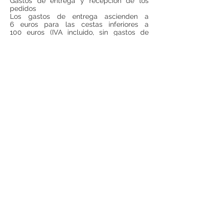
Gastos de entrega y recepción de los
pedidos
Los gastos de entrega ascienden a
6 euros para las cestas inferiores a
100 euros (IVA incluido, sin gastos de
entrega incluidos). Para todas las cestas
superiores a 100 euros (IVA incluido, sin
gastos de entrega incluido), los gastos de
entrega serán gratuitos.
Si se desea realizar compras desde
fuera
de España
, ponerse en contacto para
consultar precios de envío.
Teléfono:
948 224 972
Mail:
jrancin@hotmail.com
Dirección: Calle Zapatería 4,
31001, Pamplona
Términos y condiciones
Privacidad
Reembolso
Aviso Legal
© 2017 por ANCÍN Creado por
VGN Servicios