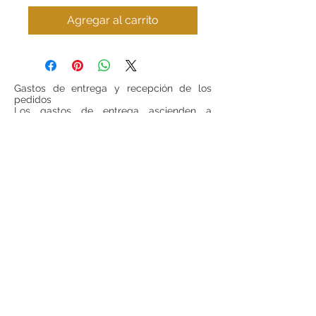
Agregar al carrito
Gastos de entrega y recepción de los
pedidos
Los gastos de entrega ascienden a
6 euros para las cestas inferiores a
100 euros (IVA incluido, sin gastos de
entrega incluidos). Para todas las cestas
superiores a 100 euros (IVA incluido, sin
gastos de entrega incluido), los gastos de
entrega serán gratuitos.
Si se desea realizar compras desde
fuera
de España
, ponerse en contacto para
consultar precios de envío.
Teléfono:
948 224 972
Mail:
jrancin@hotmail.com
Dirección: Calle Zapatería 4,
31001, Pamplona