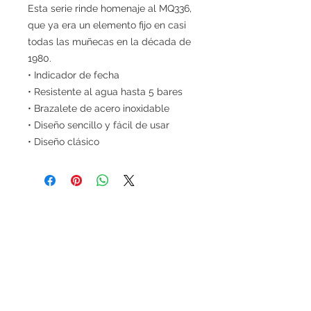
Esta serie rinde homenaje al MQ336,
que ya era un elemento fijo en casi
todas las muñecas en la década de
1980.
• Indicador de fecha
• Resistente al agua hasta 5 bares
• Brazalete de acero inoxidable
• Diseño sencillo y fácil de usar
• Diseño clásico
Gastos de entrega y recepción de los
pedidos
Los gastos de entrega ascienden a
6 euros para las cestas inferiores a
100 euros (IVA incluido, sin gastos de
entrega incluidos). Para todas las cestas
superiores a 100 euros (IVA incluido, sin
gastos de entrega incluido), los gastos de
entrega serán gratuitos.
Si se desea realizar compras desde
fuera