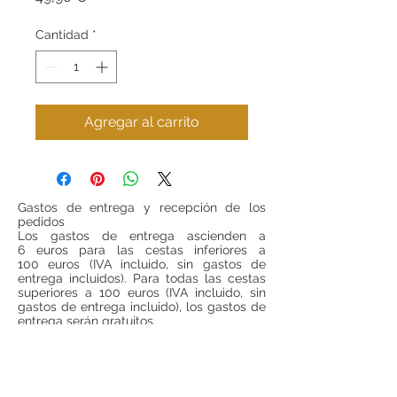
Cantidad
*
Agregar al carrito
Gastos de entrega y recepción de los
pedidos
Los gastos de entrega ascienden a
6 euros para las cestas inferiores a
100 euros (IVA incluido, sin gastos de
entrega incluidos). Para todas las cestas
superiores a 100 euros (IVA incluido, sin
gastos de entrega incluido), los gastos de
entrega serán gratuitos.
Si se desea realizar compras desde
fuera
de España
, ponerse en contacto para
consultar precios de envío.
Teléfono:
948 224 972