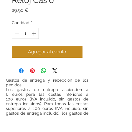
Reloj Casio
Precio
29,90 €
Cantidad
*
Agregar al carrito
Gastos de entrega y recepción de los
pedidos
Los gastos de entrega ascienden a
6 euros para las cestas inferiores a
100 euros (IVA incluido, sin gastos de
entrega incluidos). Para todas las cestas
superiores a 100 euros (IVA incluido, sin
gastos de entrega incluido), los gastos de
entrega serán gratuitos.
Si se desea realizar compras desde
fuera
de España
, ponerse en contacto para