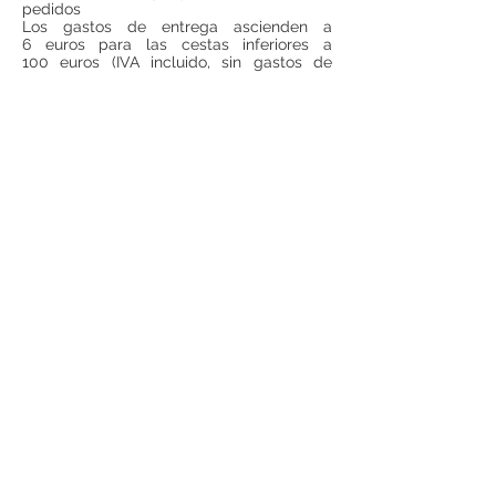
pedidos
Los gastos de entrega ascienden a
6 euros para las cestas inferiores a
100 euros (IVA incluido, sin gastos de
entrega incluidos). Para todas las cestas
superiores a 100 euros (IVA incluido, sin
gastos de entrega incluido), los gastos de
entrega serán gratuitos.
Si se desea realizar compras desde
fuera
de España
, ponerse en contacto para
consultar precios de envío.
Teléfono:
948 224 972
Mail:
jrancin@hotmail.com
Dirección: Calle Zapatería 4,
31001, Pamplona
Términos y condiciones
Privacidad
Reembolso
Aviso Legal
© 2017 por ANCÍN Creado por
VGN Servicios