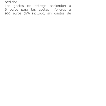
pedidos
Los gastos de entrega ascienden a
6 euros para las cestas inferiores a
100 euros (IVA incluido, sin gastos de
entrega incluidos). Para todas las cestas
superiores a 100 euros (IVA incluido, sin
gastos de entrega incluido), los gastos de
entrega serán gratuitos.
Si se desea realizar compras desde
fuera
de España
, ponerse en contacto para
consultar precios de envío.
Teléfono:
948 224 972
Mail:
jrancin@hotmail.com
Dirección: Calle Zapatería 4,
31001, Pamplona
Términos y condiciones
Privacidad
Reembolso
Aviso Legal
© 2017 por ANCÍN Creado por
VGN Servicios