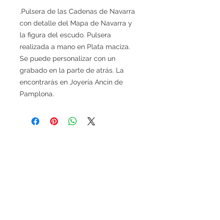
.Pulsera de las Cadenas de Navarra
con detalle del Mapa de Navarra y
la figura del escudo. Pulsera
realizada a mano en Plata maciza.
Se puede personalizar con un
grabado en la parte de atrás. La
encontrarás en Joyería Ancin de
Pamplona.
Gastos de entrega y recepción de los
pedidos
Los gastos de entrega ascienden a
6 euros para las cestas inferiores a
100 euros (IVA incluido, sin gastos de
entrega incluidos). Para todas las cestas
superiores a 100 euros (IVA incluido, sin
gastos de entrega incluido), los gastos de
entrega serán gratuitos.
Si se desea realizar compras desde
fuera
de España
, ponerse en contacto para