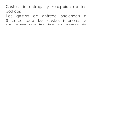
Gastos de entrega y recepción de los
pedidos
Los gastos de entrega ascienden a
6 euros para las cestas inferiores a
100 euros (IVA incluido, sin gastos de
entrega incluidos). Para todas las cestas
superiores a 100 euros (IVA incluido, sin
gastos de entrega incluido), los gastos de
entrega serán gratuitos.
Si se desea realizar compras desde
fuera
de España
, ponerse en contacto para
consultar precios de envío.
Teléfono:
948 224 972
Mail:
jrancin@hotmail.com
Dirección: Calle Zapatería 4,
31001, Pamplona
Términos y condiciones
Privacidad
Reembolso
Aviso Legal