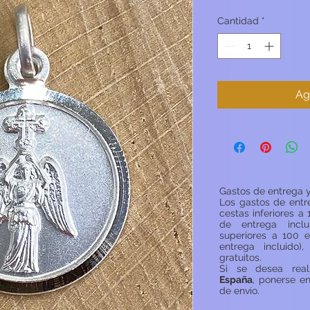
Cantidad
*
Ag
Gastos de entrega y
Los gastos de entr
cestas inferiores a 
de entrega inclu
superiores a 100 e
entrega incluido)
gratuitos.
Si se desea rea
España
, ponerse e
de envío.