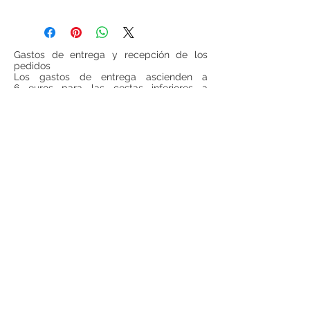
Gastos de entrega y recepción de los
pedidos
Los gastos de entrega ascienden a
6 euros para las cestas inferiores a
100 euros (IVA incluido, sin gastos de
entrega incluidos). Para todas las cestas
superiores a 100 euros (IVA incluido, sin
gastos de entrega incluido), los gastos de
entrega serán gratuitos.
Si se desea realizar compras desde
fuera
de España
, ponerse en contacto para
consultar precios de envío.
Teléfono:
948 224 972
Mail:
jrancin@hotmail.com
Dirección: Calle Zapatería 4,
31001, Pamplona
Términos y condiciones