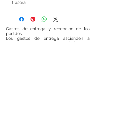
trasera.
Gastos de entrega y recepción de los
pedidos
Los gastos de entrega ascienden a
6 euros para las cestas inferiores a
100 euros (IVA incluido, sin gastos de
entrega incluidos). Para todas las cestas
superiores a 100 euros (IVA incluido, sin
gastos de entrega incluido), los gastos de
entrega serán gratuitos.
Si se desea realizar compras desde
fuera
de España
, ponerse en contacto para
consultar precios de envío.
Teléfono:
948 224 972
Mail:
jrancin@hotmail.com
Dirección: Calle Zapatería 4,
31001, Pamplona