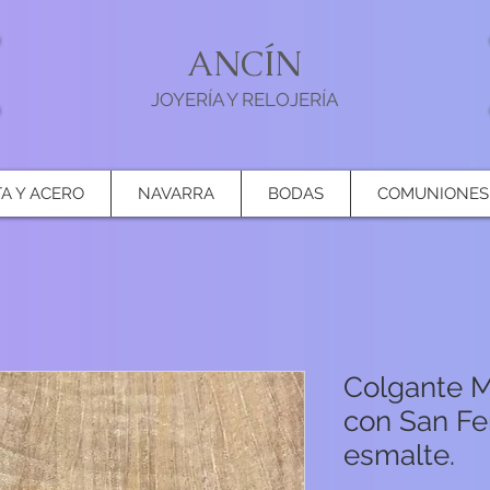
ANCÍN
JOYERÍA Y RELOJERÍA
TA Y ACERO
NAVARRA
BODAS
COMUNIONES
Colgante 
con San Fe
esmalte.