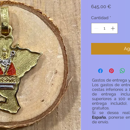
Precio
645,00 €
Cantidad
*
Ag
Gastos de entrega y
Los gastos de entr
cestas inferiores a 
de entrega inclu
superiores a 100 e
entrega incluido)
gratuitos.
Si se desea rea
España
, ponerse e
de envío.