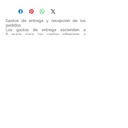
Gastos de entrega y recepción de los
pedidos
Los gastos de entrega ascienden a
6 euros para las cestas inferiores a
100 euros (IVA incluido, sin gastos de
entrega incluidos). Para todas las cestas
superiores a 100 euros (IVA incluido, sin
gastos de entrega incluido), los gastos de
entrega serán gratuitos.
Si se desea realizar compras desde
fuera
de España
, ponerse en contacto para
consultar precios de envío.
Teléfono:
948 224 972
Mail:
jrancin@hotmail.com
Dirección: Calle Zapatería 4,
31001, Pamplona
Términos y condiciones