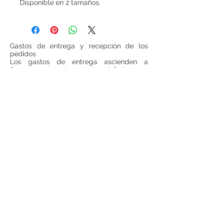
Disponible en 2 tamaños.
Gastos de entrega y recepción de los
pedidos
Los gastos de entrega ascienden a
6 euros para las cestas inferiores a
100 euros (IVA incluido, sin gastos de
entrega incluidos). Para todas las cestas
superiores a 100 euros (IVA incluido, sin
gastos de entrega incluido), los gastos de
entrega serán gratuitos.
Si se desea realizar compras desde
fuera
de España
, ponerse en contacto para
consultar precios de envío.
Teléfono:
948 224 972
Mail:
jrancin@hotmail.com
Dirección: Calle Zapatería 4,
31001, Pamplona