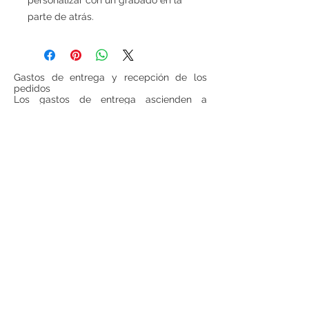
personalizar con un grabado en la
parte de atrás.
Gastos de entrega y recepción de los
pedidos
Los gastos de entrega ascienden a
6 euros para las cestas inferiores a
100 euros (IVA incluido, sin gastos de
entrega incluidos). Para todas las cestas
superiores a 100 euros (IVA incluido, sin
gastos de entrega incluido), los gastos de
entrega serán gratuitos.
Si se desea realizar compras desde
fuera
de España
, ponerse en contacto para
consultar precios de envío.
Teléfono:
948 224 972
Mail:
jrancin@hotmail.com
Dirección: Calle Zapatería 4,
31001, Pamplona