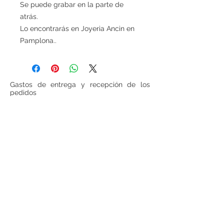
Se puede grabar en la parte de
atrás.
Lo encontrarás en Joyeria Ancin en
Pamplona..
Gastos de entrega y recepción de los
pedidos
Los gastos de entrega ascienden a
6 euros para las cestas inferiores a
100 euros (IVA incluido, sin gastos de
entrega incluidos). Para todas las cestas
superiores a 100 euros (IVA incluido, sin
gastos de entrega incluido), los gastos de
entrega serán gratuitos.
Si se desea realizar compras desde
fuera
de España
, ponerse en contacto para
consultar precios de envío.
Teléfono:
948 224 972
Mail:
jrancin@hotmail.com
Dirección: Calle Zapatería 4,
31001, Pamplona