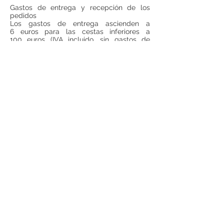
Gastos de entrega y recepción de los
pedidos
Los gastos de entrega ascienden a
6 euros para las cestas inferiores a
100 euros (IVA incluido, sin gastos de
entrega incluidos). Para todas las cestas
superiores a 100 euros (IVA incluido, sin
gastos de entrega incluido), los gastos de
entrega serán gratuitos.
Si se desea realizar compras desde
fuera
de España
, ponerse en contacto para
consultar precios de envío.
Teléfono:
948 224 972
Mail:
jrancin@hotmail.com
Dirección: Calle Zapatería 4,
31001, Pamplona
Términos y condiciones
Privacidad
Reembolso
Aviso Legal