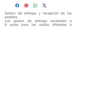
Gastos de entrega y recepción de los
pedidos
Los gastos de entrega ascienden a
6 euros para las cestas inferiores a
100 euros (IVA incluido, sin gastos de
entrega incluidos). Para todas las cestas
superiores a 100 euros (IVA incluido, sin
gastos de entrega incluido), los gastos de
entrega serán gratuitos.
Si se desea realizar compras desde
fuera
de España
, ponerse en contacto para
consultar precios de envío.
Teléfono:
948 224 972
Mail:
jrancin@hotmail.com
Dirección: Calle Zapatería 4,
31001, Pamplona
Términos y condiciones
Privacidad
Reembolso
Aviso Legal