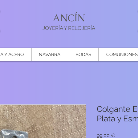
ANCÍN
JOYERÍA Y RELOJERÍA
TA Y ACERO
NAVARRA
BODAS
COMUNIONES
Colgante E
Plata y Es
Precio
99,00 €