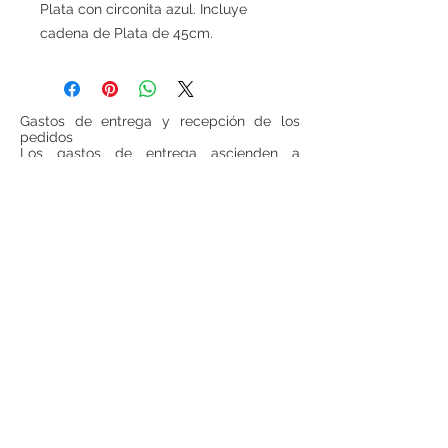
Plata con circonita azul. Incluye
cadena de Plata de 45cm.
Gastos de entrega y recepción de los
pedidos
Los gastos de entrega ascienden a
6 euros para las cestas inferiores a
100 euros (IVA incluido, sin gastos de
entrega incluidos). Para todas las cestas
superiores a 100 euros (IVA incluido, sin
gastos de entrega incluido), los gastos de
entrega serán gratuitos.
Si se desea realizar compras desde
fuera
de España
, ponerse en contacto para
consultar precios de envío.
Teléfono:
948 224 972
Mail:
jrancin@hotmail.com
Dirección: Calle Zapatería 4,
31001, Pamplona