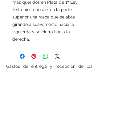
más queridos en Plata de 1ª Ley
.Esta pieza posee, en la parte
superior una rosca que se abre
girándola suavemente hacia la
izquierda y se cierra hacia la
derecha.
Gastos de entrega y recepción de los
pedidos
Los gastos de entrega ascienden a
6 euros para las cestas inferiores a
100 euros (IVA incluido, sin gastos de
entrega incluidos). Para todas las cestas
superiores a 100 euros (IVA incluido, sin
gastos de entrega incluido), los gastos de
entrega serán gratuitos.
Si se desea realizar compras desde
fuera
de España
, ponerse en contacto para
consultar precios de envío.
Teléfono:
948 224 972
Mail:
jrancin@hotmail.com