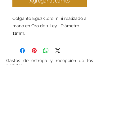
Agregar al carrito
Colgante Eguzkilore mini realizado a
mano en Oro de 1 Ley . Diámetro
11mm.
Gastos de entrega y recepción de los
pedidos
Los gastos de entrega ascienden a
6 euros para las cestas inferiores a
100 euros (IVA incluido, sin gastos de
entrega incluidos). Para todas las cestas
superiores a 100 euros (IVA incluido, sin
gastos de entrega incluido), los gastos de
entrega serán gratuitos.
Si se desea realizar compras desde
fuera
de España
, ponerse en contacto para
consultar precios de envío.
Teléfono:
948 224 972
Mail:
jrancin@hotmail.com