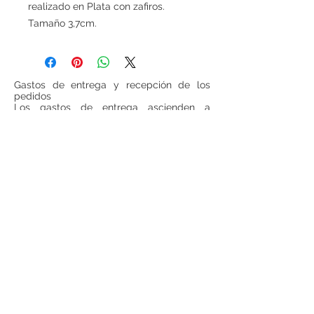
realizado en Plata con zafiros.
Tamaño 3,7cm.
Gastos de entrega y recepción de los
pedidos
Los gastos de entrega ascienden a
6 euros para las cestas inferiores a
100 euros (IVA incluido, sin gastos de
entrega incluidos). Para todas las cestas
superiores a 100 euros (IVA incluido, sin
gastos de entrega incluido), los gastos de
entrega serán gratuitos.
Si se desea realizar compras desde
fuera
de España
, ponerse en contacto para
consultar precios de envío.
Teléfono:
948 224 972
Mail:
jrancin@hotmail.com
Dirección: Calle Zapatería 4,
31001, Pamplona