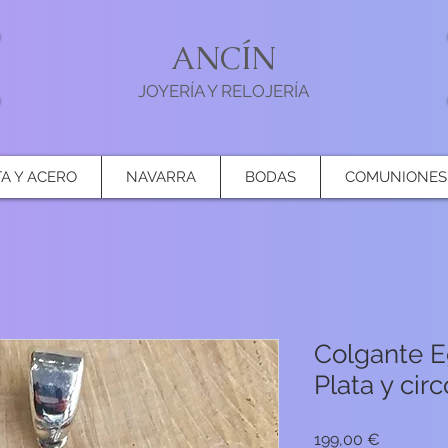
ANCÍN
JOYERÍA Y RELOJERÍA
TA Y ACERO
NAVARRA
BODAS
COMUNIONES
Colgante E
Plata y cir
Precio
199,00 €