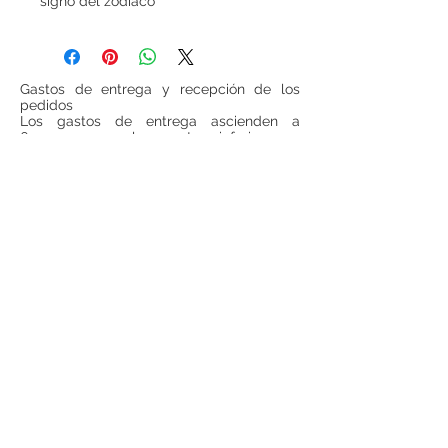
signo del zodiaco
Gastos de entrega y recepción de los
pedidos
Los gastos de entrega ascienden a
6 euros para las cestas inferiores a
100 euros (IVA incluido, sin gastos de
entrega incluidos). Para todas las cestas
superiores a 100 euros (IVA incluido, sin
gastos de entrega incluido), los gastos de
entrega serán gratuitos.
Si se desea realizar compras desde
fuera
de España
, ponerse en contacto para
consultar precios de envío.
Teléfono:
948 224 972
Mail:
jrancin@hotmail.com
Dirección: Calle Zapatería 4,
31001, Pamplona
Términos y condiciones