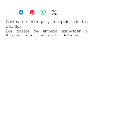
Gastos de entrega y recepción de los
pedidos
Los gastos de entrega ascienden a
6 euros para las cestas inferiores a
100 euros (IVA incluido, sin gastos de
entrega incluidos). Para todas las cestas
superiores a 100 euros (IVA incluido, sin
gastos de entrega incluido), los gastos de
entrega serán gratuitos.
Si se desea realizar compras desde
fuera
de España
, ponerse en contacto para
consultar precios de envío.
Teléfono:
948 224 972
Mail:
jrancin@hotmail.com
Dirección: Calle Zapatería 4,
31001, Pamplona
Términos y condiciones