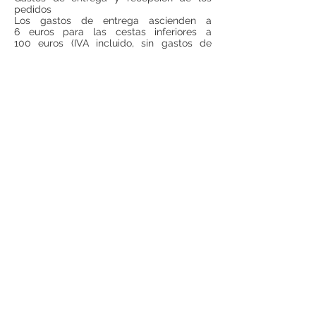
pedidos
Los gastos de entrega ascienden a
6 euros para las cestas inferiores a
100 euros (IVA incluido, sin gastos de
entrega incluidos). Para todas las cestas
superiores a 100 euros (IVA incluido, sin
gastos de entrega incluido), los gastos de
entrega serán gratuitos.
Si se desea realizar compras desde
fuera
de España
, ponerse en contacto para
consultar precios de envío.
Teléfono:
948 224 972
Mail:
jrancin@hotmail.com
Dirección: Calle Zapatería 4,
31001, Pamplona
Términos y condiciones
Privacidad
Reembolso
Aviso Legal
© 2017 por ANCÍN Creado por
VGN Servicios