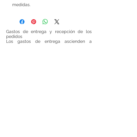
medidas.
Gastos de entrega y recepción de los
pedidos
Los gastos de entrega ascienden a
6 euros para las cestas inferiores a
100 euros (IVA incluido, sin gastos de
entrega incluidos). Para todas las cestas
superiores a 100 euros (IVA incluido, sin
gastos de entrega incluido), los gastos de
entrega serán gratuitos.
Si se desea realizar compras desde
fuera
de España
, ponerse en contacto para
consultar precios de envío.
Teléfono:
948 224 972
Mail:
jrancin@hotmail.com
Dirección: Calle Zapatería 4,
31001, Pamplona