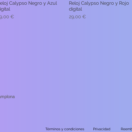
eloj Calypso Negro y Azul
Reloj Calypso Negro y Rojo
Vista rápida
Vista rápida
igital
digital
recio
Precio
9,00 €
29,00 €
Pamplona
Términos y condiciones
Privacidad
Reemb