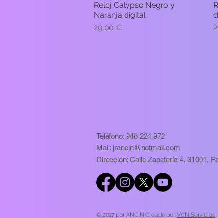
Reloj Calypso Negro y
R
Vista rápida
Naranja digital
d
Precio
P
29,00 €
2
Teléfono:
948 224 972
Mail:
jrancin@hotmail.com
Dirección: Calle Zapatería 4, 31001, 
© 2017 por ANCÍN Creado por
VGN Servicios