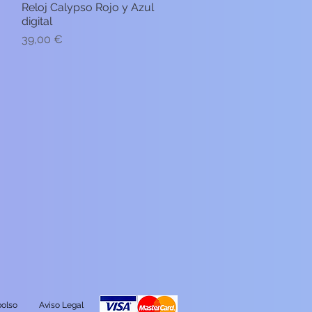
Reloj Calypso Rojo y Azul
Vista rápida
digital
Precio
39,00 €
olso
Aviso Legal